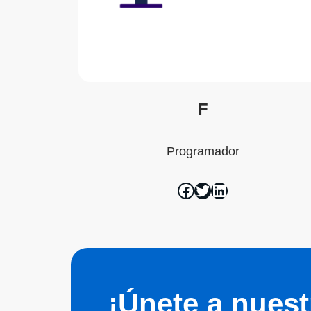
F
Programador
¡Únete a nuest