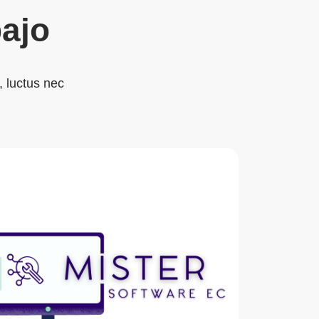
ajo
, luctus nec